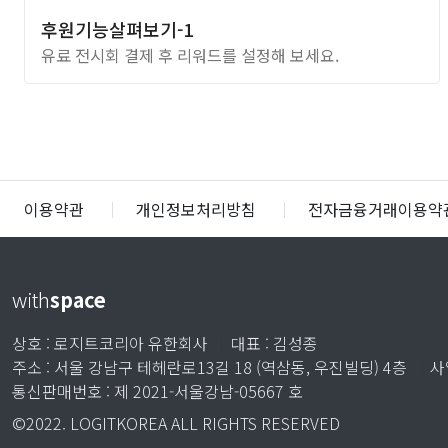
후원기능살펴보기-1
유료 전시회 결제 후 리워드를 설정해 보세요.
이용약관
│
개인정보처리방침
│
전자금융거래이용약
with
space
상호 : 로지트코리아 유한회사
대표 : 김성종
주소 : 서울 강남구 테헤란로13길 18 (역삼동, 우진빌딩) 4층
사
통신판매번호 : 제 2021-서울강남-05667 호
©2022. LOGITKOREA ALL RIGHTS RESERVED