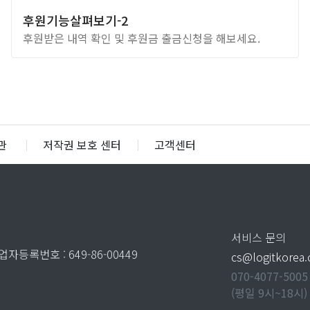
후원기능살펴보기-2
후원받은 내역 확인 및 후원금 출금신청을 해보세요.
관
│
저작권 보호 센터
│
고객센터
서비스 문의
업자등록번호 : 649-86-00449
cs@logitkorea
070-4077-5005
(평일 9시~18시)